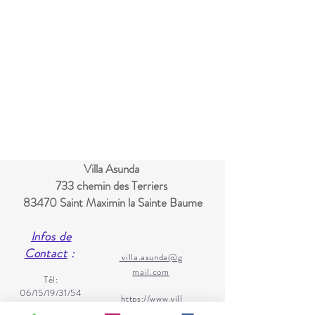
Villa Asunda
733 chemin des Terriers
83470 Saint Maximin la Sainte Baume
Infos de
Contact
:
villa.asunda@g
mail.com
Tél:
06/15/19/31/54
https://www.vill
ou
aasunda.com/